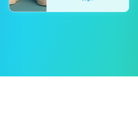
Oleksii Semeniuk
© 2019–2026 🖱️ Cursor.Style — by
Rent car in Tampa
Jak používat?
Podmínky použití
Zásady ochrany osobních údajů
Zásady používání souborů cookie
Zpětná vazba