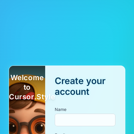
Welcome
Create your
to
account
Cursor.Style
Name